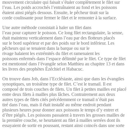
mouvement circulaire qui faisait s’étaler complètement le filet sur
l’eau. Les poids accrochés l’entraînaient au fond et les poissons
étaient ainsi piégés dessous. Ensuite, le pêcheur tirait sur la
corde coulissante pour fermer le filet et le remonter à la surface.
Une autre méthode consistait à haler un filet dans
l’eau pour capturer le poisson. Ce long filet rectangulaire, la senne,
était maintenu verticalement dans l’eau par des flotteurs placés
sur le bord supérieur et par des poids sur le bord inférieur. Les
pêcheurs qui se tenaient dans la barque ou sur le
rivage halaient les extrémités du filet et ramenaient les
poissons enfermés dans l’espace délimité par le filet. Ce type de filet
est mentionné dans l’évangile selon Matthieu au chapitre 13 et dans
les livres des prophètes Ézéchiel et Habacuc.
On trouve dans Job, dans l’Ecclésiaste, ainsi que dans les évangiles
synoptiques, un troisième type de filet. C’est le tramail. Il est
composé de trois couches de filets. Un filet à petites mailles est placé
entre deux filets à mailles plus lâches. Contrairement aux deux
autres types de filets cités précédemment ce tramail n’était pas
tiré dans l’eau, mais il était installé au même endroit pendant
plusieurs heures pour donner aux poissons le temps d’y entrer et
d’être piégés. Les poissons passaient à travers les grosses mailles de
la première couche, se heurtaient au filet à mailles serrées dont ils
essayaient de sortir en poussant, restant ainsi coincés dans une sorte