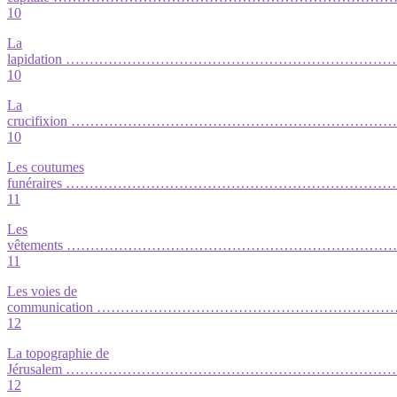
10
La
lapidation ………………………………………………………
10
La
crucifixion ………………………………………………………
10
Les coutumes
funéraires …………………………………………………………
11
Les
vêtements ………………………………………………………
11
Les voies de
communication …………………………………………………
12
La topographie de
Jérusalem …………………………………………………………
12