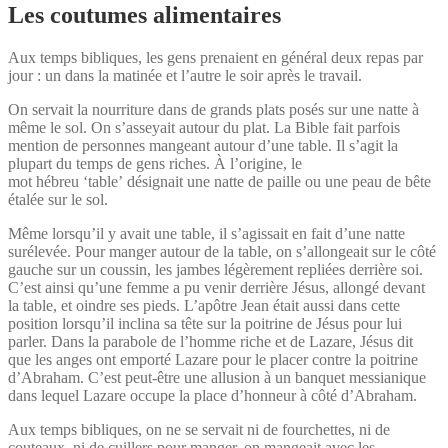
Les coutumes alimentaires
Aux temps bibliques, les gens prenaient en général deux repas par
jour : un dans la matinée et l’autre le soir après le travail.
On servait la nourriture dans de grands plats posés sur une natte à
même le sol. On s’asseyait autour du plat. La Bible fait parfois
mention de personnes mangeant autour d’une table. Il s’agit la
plupart du temps de gens riches. À l’origine, le
mot hébreu ‘table’ désignait une natte de paille ou une peau de bête
étalée sur le sol.
Même lorsqu’il y avait une table, il s’agissait en fait d’une natte
surélevée. Pour manger autour de la table, on s’allongeait sur le côté
gauche sur un coussin, les jambes légèrement repliées derrière soi.
C’est ainsi qu’une femme a pu venir derrière Jésus, allongé devant
la table, et oindre ses pieds. L’apôtre Jean était aussi dans cette
position lorsqu’il inclina sa tête sur la poitrine de Jésus pour lui
parler. Dans la parabole de l’homme riche et de Lazare, Jésus dit
que les anges ont emporté Lazare pour le placer contre la poitrine
d’Abraham. C’est peut-être une allusion à un banquet messianique
dans lequel Lazare occupe la place d’honneur à côté d’Abraham.
Aux temps bibliques, on ne se servait ni de fourchettes, ni de
couteaux, ni de cuillers pour manger, on mangeait avec les