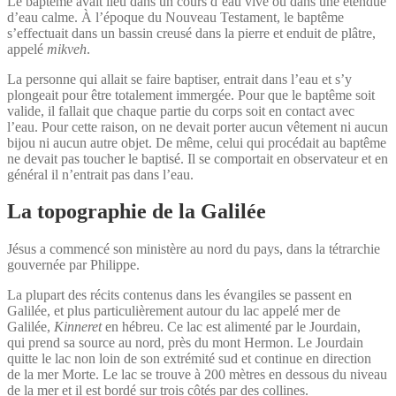
Le baptême avait lieu dans un cours d’eau vive ou dans une étendue
d’eau calme. À l’époque du Nouveau Testament, le baptême
s’effectuait dans un bassin creusé dans la pierre et enduit de plâtre,
appelé
mikveh
.
La personne qui allait se faire baptiser, entrait dans l’eau et s’y
plongeait pour être totalement immergée. Pour que le baptême soit
valide, il fallait que chaque partie du corps soit en contact avec
l’eau. Pour cette raison, on ne devait porter aucun vêtement ni aucun
bijou ni aucun autre objet. De même, celui qui procédait au baptême
ne devait pas toucher le baptisé. Il se comportait en observateur et en
général il n’entrait pas dans l’eau.
La topographie de la Galilée
Jésus a commencé son ministère au nord du pays, dans la tétrarchie
gouvernée par Philippe.
La plupart des récits contenus dans les évangiles se passent en
Galilée, et plus particulièrement autour du lac appelé mer de
Galilée,
Kinneret
en hébreu. Ce lac est alimenté par le Jourdain,
qui prend sa source au nord, près du mont Hermon. Le Jourdain
quitte le lac non loin de son extrémité sud et continue en direction
de la mer Morte. Le lac se trouve à 200 mètres en dessous du niveau
de la mer et il est bordé sur trois côtés par des collines.