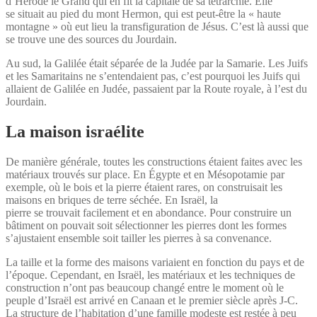
d’Hérode le Grand qui en fit la capitale de sa tétrarchie. Elle
se situait au pied du mont Hermon, qui est peut-être la « haute
montagne » où eut lieu la transfiguration de Jésus. C’est là aussi que
se trouve une des sources du Jourdain.
Au sud, la Galilée était séparée de la Judée par la Samarie. Les Juifs
et les Samaritains ne s’entendaient pas, c’est pourquoi les Juifs qui
allaient de Galilée en Judée, passaient par la Route royale, à l’est du
Jourdain.
La maison israélite
De manière générale, toutes les constructions étaient faites avec les
matériaux trouvés sur place. En Égypte et en Mésopotamie par
exemple, où le bois et la pierre étaient rares, on construisait les
maisons en briques de terre séchée. En Israël, la
pierre se trouvait facilement et en abondance. Pour construire un
bâtiment on pouvait soit sélectionner les pierres dont les formes
s’ajustaient ensemble soit tailler les pierres à sa convenance.
La taille et la forme des maisons variaient en fonction du pays et de
l’époque. Cependant, en Israël, les matériaux et les techniques de
construction n’ont pas beaucoup changé entre le moment où le
peuple d’Israël est arrivé en Canaan et le premier siècle après J-C.
La structure de l’habitation d’une famille modeste est restée à peu