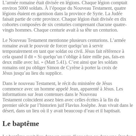
L’armée romaine était divisée en légions. Chaque légion comptait
environ 5000 soldats. À l’époque du Nouveau Testament, quatre
légions étaient en garnison dans la province de Syrie. La Judée
faisait partie de cette province. Chaque légion était divisée en dix
cohortes composées de six centuries comprenant chacune quatre-
vingts hommes. Chaque centurie avait à sa tête un centurion.
Le Nouveau Testament mentionne plusieurs centurions. L’armée
romaine avait le pouvoir de forcer quelqu’un à servir
temporairement en tant que soldat ou civil. Jésus fait référence à
cela quand il dit « Si quelqu’un t’oblige à faire mille pas, fais-en
deux mille avec lui. » (Matt 5.41). C’est ainsi que les soldats
romains ont pu obliger Simon de Cyrène à porter la croix de
Jésus jusqu’au lieu du supplice.
Dans le nouveau Testament, le récit du ministère de Jésus
commence avec un homme appelé Jean, apparenté à Jésus. Les
informations sur Jean contenues dans le Nouveau
Testament coïncident assez bien avec celles écrites à la fin du
premier siècle par l’historien juif Flavius Josèphe. Jean vivait dans le
désert, dans un lieu où il y avait beaucoup d’eau et il baptisait.
Le baptême