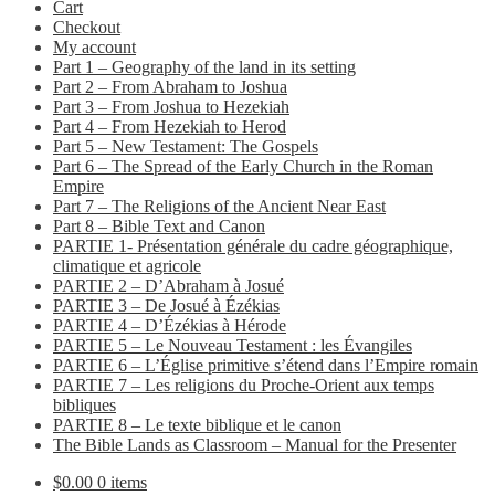
Cart
Checkout
My account
Part 1 – Geography of the land in its setting
Part 2 – From Abraham to Joshua
Part 3 – From Joshua to Hezekiah
Part 4 – From Hezekiah to Herod
Part 5 – New Testament: The Gospels
Part 6 – The Spread of the Early Church in the Roman
Empire
Part 7 – The Religions of the Ancient Near East
Part 8 – Bible Text and Canon
PARTIE 1- Présentation générale du cadre géographique,
climatique et agricole
PARTIE 2 – D’Abraham à Josué
PARTIE 3 – De Josué à Ézékias
PARTIE 4 – D’Ézékias à Hérode
PARTIE 5 – Le Nouveau Testament : les Évangiles
PARTIE 6 – L’Église primitive s’étend dans l’Empire romain
PARTIE 7 – Les religions du Proche-Orient aux temps
bibliques
PARTIE 8 – Le texte biblique et le canon
The Bible Lands as Classroom – Manual for the Presenter
$
0.00
0 items