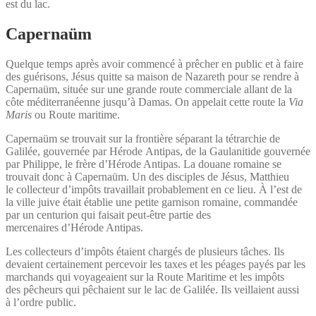
est du lac.
Capernaüm
Quelque temps après avoir commencé à prêcher en public et à faire
des guérisons, Jésus quitte sa maison de Nazareth pour se rendre à
Capernaüm, située sur une grande route commerciale allant de la
côte méditerranéenne jusqu’à Damas. On appelait cette route la
Via
Maris
ou Route maritime.
Capernaüm se trouvait sur la frontière séparant la tétrarchie de
Galilée, gouvernée par Hérode Antipas, de la Gaulanitide gouvernée
par Philippe, le frère d’Hérode Antipas. La douane romaine se
trouvait donc à Capernaüm. Un des disciples de Jésus, Matthieu
le collecteur d’impôts travaillait probablement en ce lieu. À l’est de
la ville juive était établie une petite garnison romaine, commandée
par un centurion qui faisait peut-être partie des
mercenaires d’Hérode Antipas.
Les collecteurs d’impôts étaient chargés de plusieurs tâches. Ils
devaient certainement percevoir les taxes et les péages payés par les
marchands qui voyageaient sur la Route Maritime et les impôts
des pêcheurs qui pêchaient sur le lac de Galilée. Ils veillaient aussi
à l’ordre public.