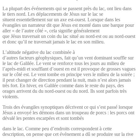
La plupart des événements qui se passent près du lac, ont lieu dans
le tiers nord. Les déplacements de Jésus sur le lac se
situent essentiellement sur un axe est-ouest. Lorsque dans les
évangiles un narrateur dit que Jésus est monté dans une barque pour
aller « de l’autre côté », cela signifie généralement
que Jésus traversait un coin du lac situé au nord-est ou au nord-ouest
et donc qu’il ne traversait jamais le lac en son milieu.
L’altitude négative du lac combinée à
d’autres facteurs géophysiques, fait qu’un vent dominant souffle sur
le lac de Galilée. Le vent se renforce tous les jours au milieu de
l’après-midi et soufflant d’ouest en est il provoque de grosses vagues
sur le côté est. Le vent tombe en principe vers le milieu de la soirée ;
il peut changer de direction pendant la nuit, mais n’est alors jamais
très fort. En hiver, en Galilée comme dans le reste du pays, des
orages arrivent du du nord-ouest ou du nord. Ils sont parfois très
violents.
Trois des évangiles synoptiques décrivent ce qui s’est passé lorsque
Jésus a envoyé les démons dans un troupeau de porcs : les porcs ont
dévalé les pentes escarpées et sont tombés
dans le lac. Comme peu d’endroits correspondent à cette
description, on pense que cet événement a dû se produire sur la rive