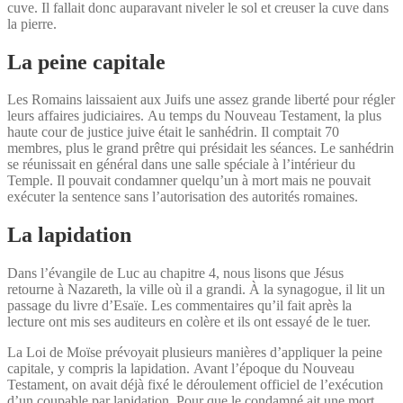
cuve. Il fallait donc auparavant niveler le sol et creuser la cuve dans
la pierre.
La peine capitale
Les Romains laissaient aux Juifs une assez grande liberté pour régler
leurs affaires judiciaires. Au temps du Nouveau Testament, la plus
haute cour de justice juive était le sanhédrin. Il comptait 70
membres, plus le grand prêtre qui présidait les séances. Le sanhédrin
se réunissait en général dans une salle spéciale à l’intérieur du
Temple. Il pouvait condamner quelqu’un à mort mais ne pouvait
exécuter la sentence sans l’autorisation des autorités romaines.
La lapidation
Dans l’évangile de Luc au chapitre 4, nous lisons que Jésus
retourne à Nazareth, la ville où il a grandi. À la synagogue, il lit un
passage du livre d’Esaïe. Les commentaires qu’il fait après la
lecture ont mis ses auditeurs en colère et ils ont essayé de le tuer.
La Loi de Moïse prévoyait plusieurs manières d’appliquer la peine
capitale, y compris la lapidation. Avant l’époque du Nouveau
Testament, on avait déjà fixé le déroulement officiel de l’exécution
d’un coupable par lapidation. Pour que le condamné ait une mort