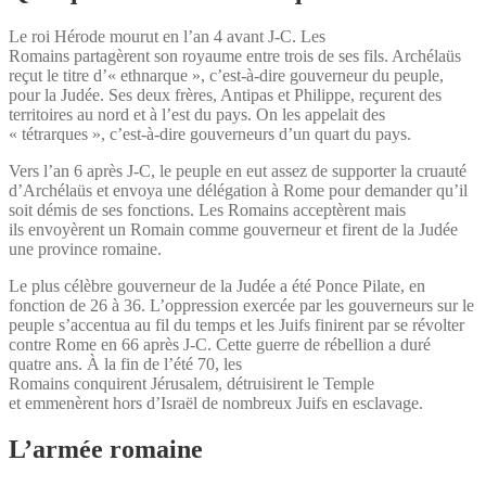
Le roi Hérode mourut en l’an 4 avant J-C. Les
Romains partagèrent son royaume entre trois de ses fils. Archélaüs
reçut le titre d’« ethnarque », c’est-à-dire gouverneur du peuple,
pour la Judée. Ses deux frères, Antipas et Philippe, reçurent des
territoires au nord et à l’est du pays. On les appelait des
« tétrarques », c’est-à-dire gouverneurs d’un quart du pays.
Vers l’an 6 après J-C, le peuple en eut assez de supporter la cruauté
d’Archélaüs et envoya une délégation à Rome pour demander qu’il
soit démis de ses fonctions. Les Romains acceptèrent mais
ils envoyèrent un Romain comme gouverneur et firent de la Judée
une province romaine.
Le plus célèbre gouverneur de la Judée a été Ponce Pilate, en
fonction de 26 à 36. L’oppression exercée par les gouverneurs sur le
peuple s’accentua au fil du temps et les Juifs finirent par se révolter
contre Rome en 66 après J-C. Cette guerre de rébellion a duré
quatre ans. À la fin de l’été 70, les
Romains conquirent Jérusalem, détruisirent le Temple
et emmenèrent hors d’Israël de nombreux Juifs en esclavage.
L’armée romaine