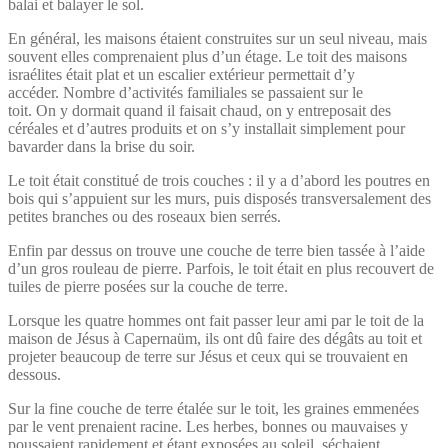
balai et balayer le sol.
En général, les maisons étaient construites sur un seul niveau, mais
souvent elles comprenaient plus d’un étage. Le toit des maisons
israélites était plat et un escalier extérieur permettait d’y
accéder. Nombre d’activités familiales se passaient sur le
toit. On y dormait quand il faisait chaud, on y entreposait des
céréales et d’autres produits et on s’y installait simplement pour
bavarder dans la brise du soir.
Le toit était constitué de trois couches : il y a d’abord les poutres en
bois qui s’appuient sur les murs, puis disposés transversalement des
petites branches ou des roseaux bien serrés.
Enfin par dessus on trouve une couche de terre bien tassée à l’aide
d’un gros rouleau de pierre. Parfois, le toit était en plus recouvert de
tuiles de pierre posées sur la couche de terre.
Lorsque les quatre hommes ont fait passer leur ami par le toit de la
maison de Jésus à Capernaüm, ils ont dû faire des dégâts au toit et
projeter beaucoup de terre sur Jésus et ceux qui se trouvaient en
dessous.
Sur la fine couche de terre étalée sur le toit, les graines emmenées
par le vent prenaient racine. Les herbes, bonnes ou mauvaises y
poussaient rapidement et étant exposées au soleil, séchaient