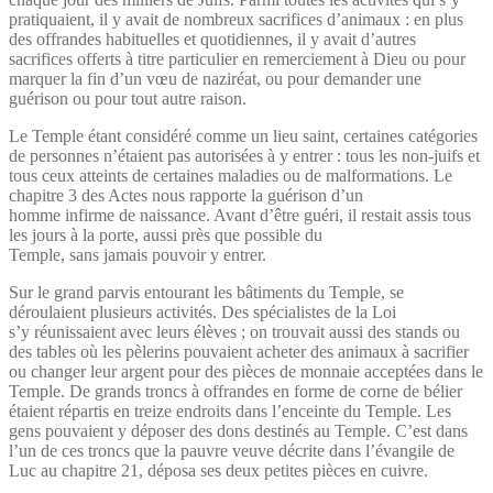
pratiquaient, il y avait de nombreux sacrifices d’animaux : en plus
des offrandes habituelles et quotidiennes, il y avait d’autres
sacrifices offerts à titre particulier en remerciement à Dieu ou pour
marquer la fin d’un vœu de naziréat, ou pour demander une
guérison ou pour tout autre raison.
Le Temple étant considéré comme un lieu saint, certaines catégories
de personnes n’étaient pas autorisées à y entrer : tous les non-juifs et
tous ceux atteints de certaines maladies ou de malformations. Le
chapitre 3 des Actes nous rapporte la guérison d’un
homme infirme de naissance. Avant d’être guéri, il restait assis tous
les jours à la porte, aussi près que possible du
Temple, sans jamais pouvoir y entrer.
Sur le grand parvis entourant les bâtiments du Temple, se
déroulaient plusieurs activités. Des spécialistes de la Loi
s’y réunissaient avec leurs élèves ; on trouvait aussi des stands ou
des tables où les pèlerins pouvaient acheter des animaux à sacrifier
ou changer leur argent pour des pièces de monnaie acceptées dans le
Temple. De grands troncs à offrandes en forme de corne de bélier
étaient répartis en treize endroits dans l’enceinte du Temple. Les
gens pouvaient y déposer des dons destinés au Temple. C’est dans
l’un de ces troncs que la pauvre veuve décrite dans l’évangile de
Luc au chapitre 21, déposa ses deux petites pièces en cuivre.