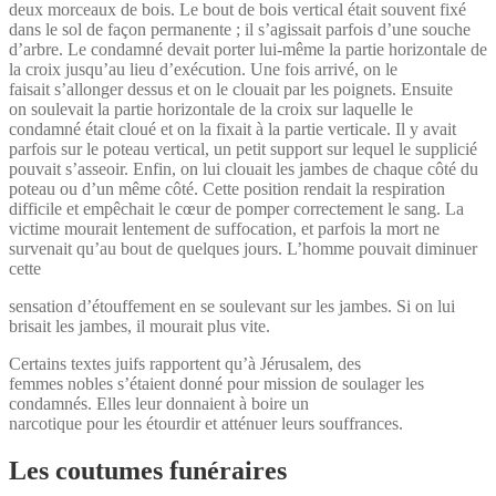
deux morceaux de bois. Le bout de bois vertical était souvent fixé
dans le sol de façon permanente ; il s’agissait parfois d’une souche
d’arbre. Le condamné devait porter lui-même la partie horizontale de
la croix jusqu’au lieu d’exécution. Une fois arrivé, on le
faisait s’allonger dessus et on le clouait par les poignets. Ensuite
on soulevait la partie horizontale de la croix sur laquelle le
condamné était cloué et on la fixait à la partie verticale. Il y avait
parfois sur le poteau vertical, un petit support sur lequel le supplicié
pouvait s’asseoir. Enfin, on lui clouait les jambes de chaque côté du
poteau ou d’un même côté. Cette position rendait la respiration
difficile et empêchait le cœur de pomper correctement le sang. La
victime mourait lentement de suffocation, et parfois la mort ne
survenait qu’au bout de quelques jours. L’homme pouvait diminuer
cette
sensation d’étouffement en se soulevant sur les jambes. Si on lui
brisait les jambes, il mourait plus vite.
Certains textes juifs rapportent qu’à Jérusalem, des
femmes nobles s’étaient donné pour mission de soulager les
condamnés. Elles leur donnaient à boire un
narcotique pour les étourdir et atténuer leurs souffrances.
Les coutumes funéraires