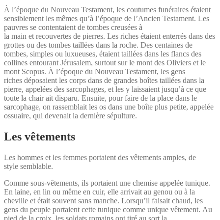
À l’époque du Nouveau Testament, les coutumes funéraires étaient
sensiblement les mêmes qu’à l’époque de l’Ancien Testament. Les
pauvres se contentaient de tombes creusées à
la main et recouvertes de pierres. Les riches étaient enterrés dans des
grottes ou des tombes taillées dans la roche. Des centaines de
tombes, simples ou luxueuses, étaient taillées dans les flancs des
collines entourant Jérusalem, surtout sur le mont des Oliviers et le
mont Scopus. À l’époque du Nouveau Testament, les gens
riches déposaient les corps dans de grandes boîtes taillées dans la
pierre, appelées des sarcophages, et les y laissaient jusqu’à ce que
toute la chair ait disparu. Ensuite, pour faire de la place dans le
sarcophage, on rassemblait les os dans une boîte plus petite, appelée
ossuaire, qui devenait la dernière sépulture.
Les vêtements
Les hommes et les femmes portaient des vêtements amples, de
style semblable.
Comme sous-vêtements, ils portaient une chemise appelée tunique.
En laine, en lin ou même en cuir, elle arrivait au genou ou à la
cheville et était souvent sans manche. Lorsqu’il faisait chaud, les
gens du peuple portaient cette tunique comme unique vêtement. Au
pied de la croix, les soldats romains ont tiré au sort la