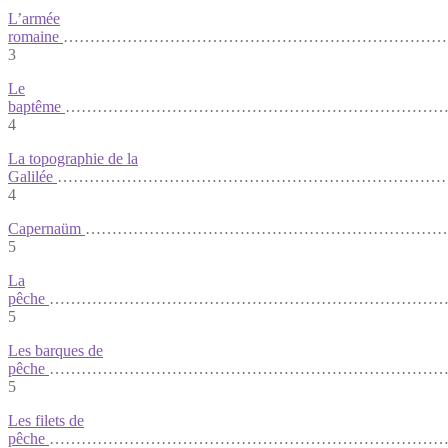
L’armée
romaine
………………………………………………………………
3
Le
baptême
…………………………………………………………………
4
La topographie de la
Galilée
………………………………………………………………
4
Capernaüm
………………………………………………………………
5
La
pêche
………………………………………………………………………
5
Les barques de
pêche
……………………………………………………………………
5
Les filets de
pêche
…………………………………………………………………