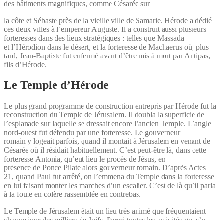
des bâtiments magnifiques, comme Césarée sur
la côte et Sébaste près de la vieille ville de Samarie. Hérode a dédié
ces deux villes à l’empereur Auguste. Il a construit aussi plusieurs
forteresses dans des lieux stratégiques : telles que Massada
et l’Hérodion dans le désert, et la forteresse de Machaerus où, plus
tard, Jean-Baptiste fut enfermé avant d’être mis à mort par Antipas,
fils d’Hérode.
Le Temple d’Hérode
Le plus grand programme de construction entrepris par Hérode fut la
reconstruction du Temple de Jérusalem. Il doubla la superficie de
l’esplanade sur laquelle se dressait encore l’ancien Temple. L’angle
nord-ouest fut défendu par une forteresse. Le gouverneur
romain y logeait parfois, quand il montait à Jérusalem en venant de
Césarée où il résidait habituellement. C’est peut-être là, dans cette
forteresse Antonia, qu’eut lieu le procès de Jésus, en
présence de Ponce Pilate alors gouverneur romain. D’après Actes
21, quand Paul fut arrêté, on l’emmena du Temple dans la forteresse
en lui faisant monter les marches d’un escalier. C’est de là qu’il parla
à la foule en colère rassemblée en contrebas.
Le Temple de Jérusalem était un lieu très animé que fréquentaient
chaque jour des milliers de Juifs. Parmi toutes les activités qui s’y