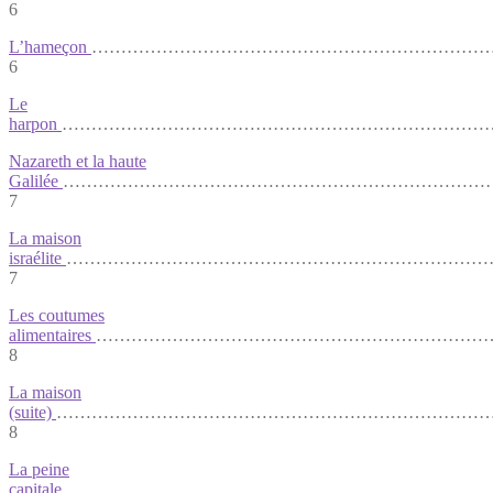
6
L’hameçon
……………………………………………………………
6
Le
harpon
……………………………………………………………………
Nazareth et la haute
Galilée
…………………………………………………………………
7
La maison
israélite
………………………………………………………………
7
Les coutumes
alimentaires
……………………………………………………………
8
La maison
(suite)
…………………………………………………………………
8
La peine
capitale ……………………………………………………………